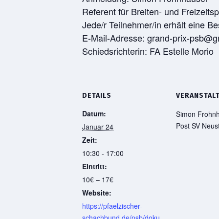
Referent für Breiten- und Freizeitsp
Jede/r Teilnehmer/in erhält eine Be
E-Mail-Adresse: grand-prix-psb@
Schiedsrichterin: FA Estelle Morio
DETAILS
VERANSTAL
Datum:
Simon Frohn
Post SV Neus
Januar 24
Zeit:
10:30 - 17:00
Eintritt:
10€ – 17€
Website:
https://pfaelzischer-
schachbund.de/psb/doku