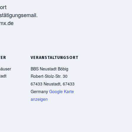
ort
stätigungsemail.
gmx.de
TER
VERANSTALTUNGSORT
häuser
BBS Neustadt Böbig
tadt
Robert-Stolz-Str. 30
67433 Neustadt
,
67433
Germany
Google Karte
anzeigen