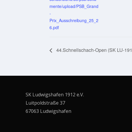
mente/upload/PSB_Grand
-
Prix_Ausschreibung_25_2
6.pdf
44.Schnellschach-Open (SK LU-1912
SK Ludwigshafen 1912 e.V.
Luitpoldstraße 37
67063 Ludwigshafen