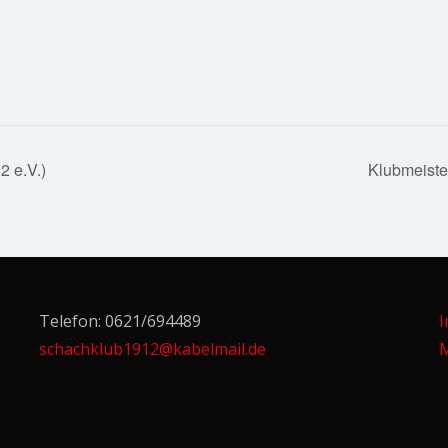
 e.V.)
Klubmeiste
Telefon: 0621/694489
schachklub1912@kabelmail.de
M