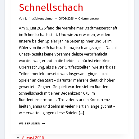
Schnellschach
Von
Janina Seitenspinner
06/06/2026
0 Kommentare
Am 6. Juni 2026 fand die Viernheimer Stadtmeisterschaft
im Schnellschach statt. Und wie zu erwarten, wurden
unsere beiden Spieler Janina Seitenspinner und Selim
Güler von ihrer Schachsucht magisch angezogen. Da auf
Chess-Results keine Voranmeldeliste veröffentlicht
worden war, erlebten die beiden zunächst eine kleine
Überraschung, als sie vor Ort feststellten, wie stark das
Teilnehmerfeld besetzt war. Insgesamt gingen acht
Spieler an den Start – darunter mehrere deutlich höher
gewertete Gegner. Gespielt wurden sieben Runden
Schnellschach mit einer Bedenkzeit 10+5 im
Rundenturniermodus. Trotz der starken Konkurrenz
hielten Janina und Selim in vielen Partien lange gut mit –
wie erwartet, gingen diese Spieler […]
WEITERLESEN
August 2026