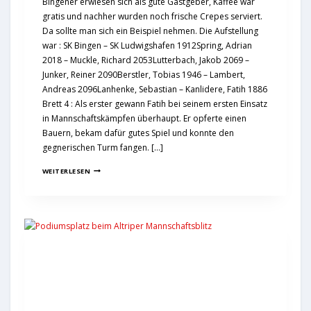
Bingener erwiesen sich als gute Gastgeber, Kaffee war
gratis und nachher wurden noch frische Crepes serviert.
Da sollte man sich ein Beispiel nehmen. Die Aufstellung
war : SK Bingen – SK Ludwigshafen 1912Spring, Adrian
2018 – Muckle, Richard 2053Lutterbach, Jakob 2069 –
Junker, Reiner 2090Berstler, Tobias 1946 – Lambert,
Andreas 2096Lanhenke, Sebastian – Kanlidere, Fatih 1886
Brett 4 : Als erster gewann Fatih bei seinem ersten Einsatz
in Mannschaftskämpfen überhaupt. Er opferte einen
Bauern, bekam dafür gutes Spiel und konnte den
gegnerischen Turm fangen. […]
WEITERLESEN