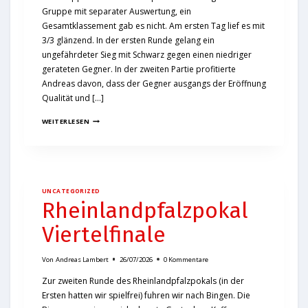
Gruppe mit separater Auswertung, ein
Gesamtklassement gab es nicht. Am ersten Tag lief es mit
3/3 glänzend. In der ersten Runde gelang ein
ungefährdeter Sieg mit Schwarz gegen einen niedriger
gerateten Gegner. In der zweiten Partie profitierte
Andreas davon, dass der Gegner ausgangs der Eröffnung
Qualität und […]
WEITERLESEN
UNCATEGORIZED
Rheinlandpfalzpokal
Viertelfinale
Von
Andreas Lambert
26/07/2026
0 Kommentare
Zur zweiten Runde des Rheinlandpfalzpokals (in der
Ersten hatten wir spielfrei) fuhren wir nach Bingen. Die