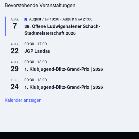
Bevorstehende Veranstaltungen
Hervorgehoben
August 7 @ 18:30
-
August 9 @ 21:00
AUG.
7
39. Offene Ludwigshafener Schach-
Stadtmeisterschaft 2026
09:30
-
17:00
AUG.
22
JGP Landau
09:30
-
13:00
AUG.
29
1. Klubjugend-Blitz-Grand-Prix | 2026
09:30
-
13:00
OKT.
24
1. Klubjugend-Blitz-Grand-Prix | 2026
Kalender anzeigen